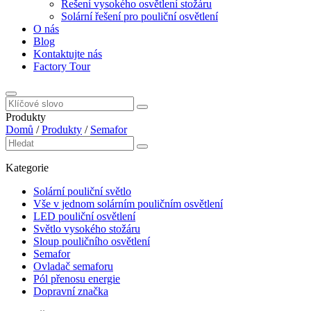
Řešení vysokého osvětlení stožáru
Solární řešení pro pouliční osvětlení
O nás
Blog
Kontaktujte nás
Factory Tour
Produkty
Domů
/
Produkty
/
Semafor
Kategorie
Solární pouliční světlo
Vše v jednom solárním pouličním osvětlení
LED pouliční osvětlení
Světlo vysokého stožáru
Sloup pouličního osvětlení
Semafor
Ovladač semaforu
Pól přenosu energie
Dopravní značka