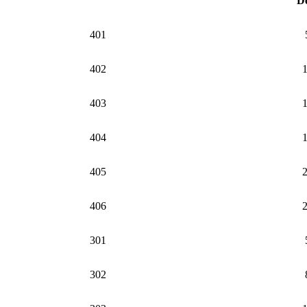
D
401
402
403
404
405
406
301
302