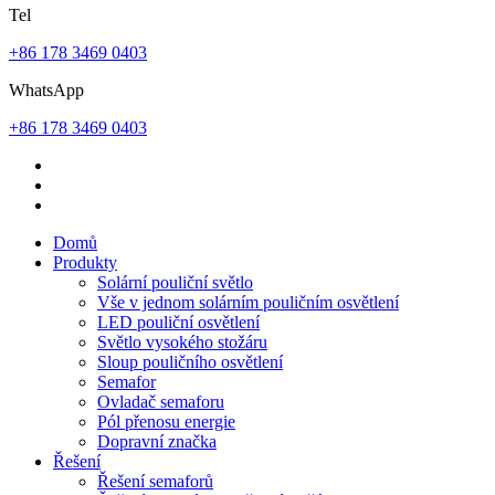
Tel
+86 178 3469 0403
WhatsApp
+86 178 3469 0403
Domů
Produkty
Solární pouliční světlo
Vše v jednom solárním pouličním osvětlení
LED pouliční osvětlení
Světlo vysokého stožáru
Sloup pouličního osvětlení
Semafor
Ovladač semaforu
Pól přenosu energie
Dopravní značka
Řešení
Řešení semaforů