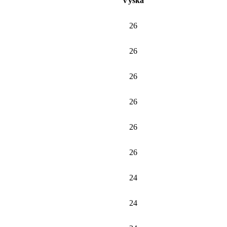
Výška
26
26
26
26
26
26
24
24