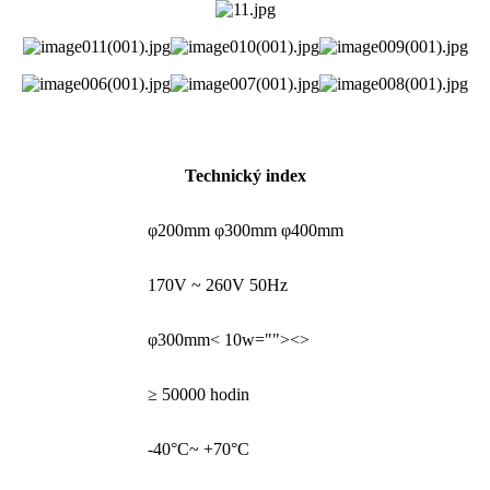
Technický index
φ200mm φ300mm φ400mm
170V ~ 260V 50Hz
φ300mm< 10w=""><>
≥ 50000 hodin
-40°C~ +70°C