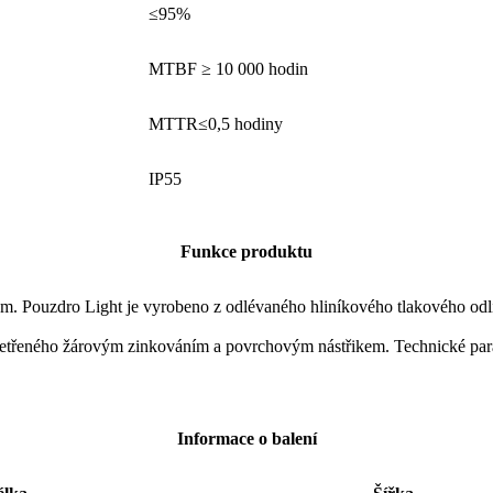
≤95%
MTBF ≥ 10 000 hodin
MTTR≤0,5 hodiny
IP55
Funkce produktu
m. Pouzdro Light je vyrobeno z odlévaného hliníkového tlakového odli
ošetřeného žárovým zinkováním a povrchovým nástřikem. Technické para
Informace o balení