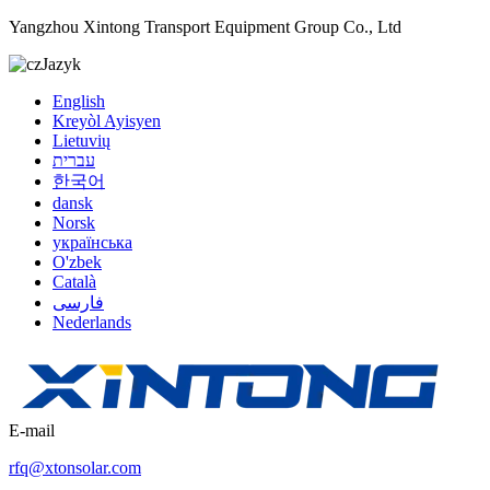
Yangzhou Xintong Transport Equipment Group Co., Ltd
Jazyk
English
Kreyòl Ayisyen
Lietuvių
עברית
한국어
dansk
Norsk
українська
O'zbek
Català
فارسی
Nederlands
E-mail
rfq@xtonsolar.com