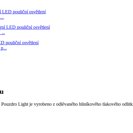
..
...
p...
ku
Pouzdro Light je vyrobeno z odlévaného hliníkového tlakového odlitku